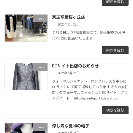
続きを読む
京王聖蹟桜ヶ丘店
news
2025年7月3日
７月３日より7階催事場にて、婦人服夏のお得
市Part2に出店いたします
続きを読む
ECサイト出店のお知らせ
news
2025年6月25日
フォーマルジャケット、ロングドレスを中心に
ECサイトにて商品掲載しております 大人の女性
向けのフォーマルファッションECサイト グラ
ンデパート http://grandepart.base.shop
続きを読む
涼し気な夏物の帽子
news
2025年6月25日