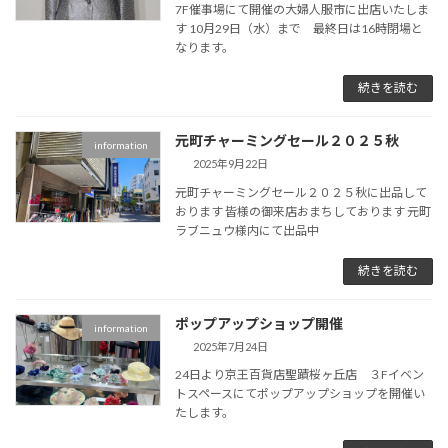
7F催事場にて開催の大婦人服市に出店いたしま
す 10月29日（水）まで 最終日は16時閉場と
なります。
続きを読む
元町チャーミングセール２０２５秋
information
2025年9月22日
元町チャーミングセール２０２５秋に出品して
おります 皆様の御来店おまちしております 元町
ラブニュウ様内にて出品中
続きを読む
ポップアップショップ開催
information
2025年7月24日
24日より京王百貨店聖蹟桜ヶ丘店 ３Fイベン
トスペースにてポップアップショップを開催い
たします。