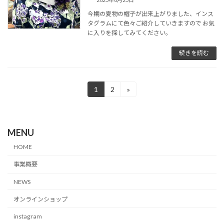
今期の夏物の帽子が出来上がりました、インス
タグラムにて色々ご紹介していきますので お気
に入りを探してみてください。
続きを読む
投
1
2
»
固
固
定
定
稿
ペ
ペ
ー
ー
の
ジ
ジ
MENU
ペ
HOME
ー
事業概要
ジ
NEWS
送
オンラインショップ
り
instagram